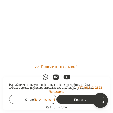
Поделиться ссылкой
На сайте используются файлы cookie для работы сайта
Фотосъёмка в Московском, Москве и ТиНАО
+7(916) 342-2823
и анализа посещаемости.
Политика конфиденциальности
Политика
Отклонить
Политика конфиденциальности
Принять
Сайт от
wfolio