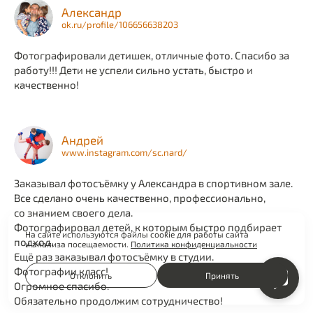
Александр
ok.ru/profile/106656638203
Фотографировали детишек, отличные фото. Спасибо за
работу!!! Дети не успели сильно устать, быстро и
качественно!
Андрей
www.instagram.com/sc.nard/
Заказывал фотосъёмку у Александра в спортивном зале.
Все сделано очень качественно, профессионально,
со знанием своего дела.
Фотографировал детей, к которым быстро подбирает
На сайте используются файлы cookie для работы сайта
подход.
и анализа посещаемости.
Политика конфиденциальности
Ещё раз заказывал фотосъёмку в студии.
Фотографии класс!
Отклонить
Принять
Огромное спасибо.
Обязательно продолжим сотрудничество!