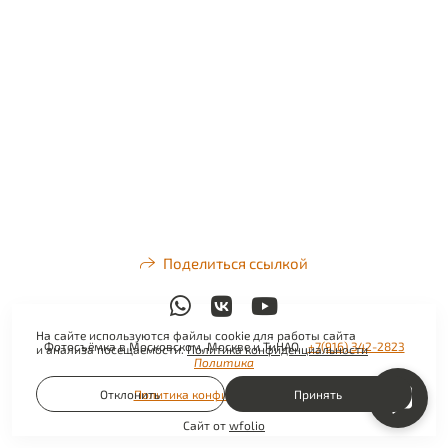
Поделиться ссылкой
На сайте используются файлы cookie для работы сайта
Фотосъёмка в Московском, Москве и ТиНАО
+7(916) 342-2823
и анализа посещаемости.
Политика конфиденциальности
Политика
Отклонить
Политика конфиденциальности
Принять
Сайт от
wfolio